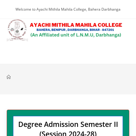
Skip
Welcome to Ayachi Mithila Mahila College, Bahera Darbhanga
to
content
Menu
Degree Admission Semester II
(Session 2024-28)