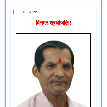
Latest News
विनम्र श्रधांजलि !