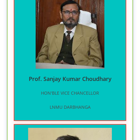
Prof. Sanjay Kumar Choudhary
HON'BLE VICE CHANCELLOR
LNMU DARBHANGA