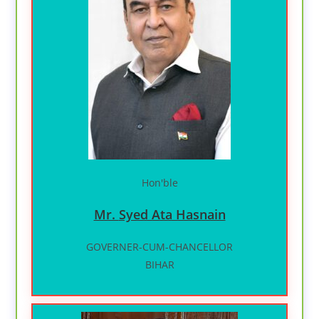
Hon'ble
Mr.
Syed Ata Hasnain
GOVERNER-CUM-CHANCELLOR
BIHAR